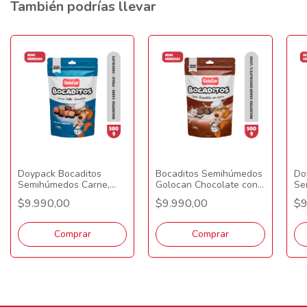
También podrías llevar
Doypack Bocaditos
Bocaditos Semihúmedos
Do
Semihúmedos Carne,
Golocan Chocolate con
Se
Pollo y Chocolate 500gr
Leche Doypack 500gr
Qu
$9.990,00
$9.990,00
$9
Comprar
Comprar