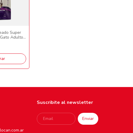
eado Super
 Gato Adulto
rar
Suscribite al newsletter
locan.com.ar