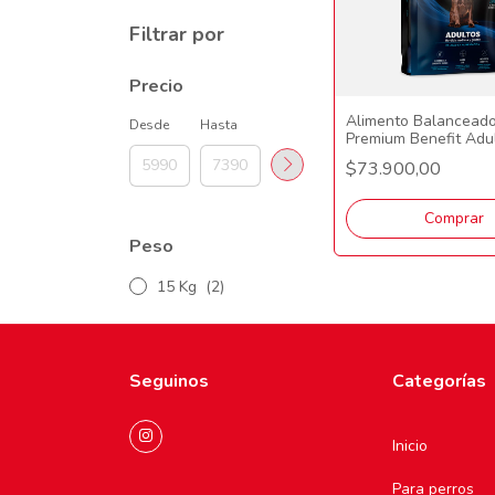
Filtrar por
Precio
Alimento Balancead
Desde
Hasta
Premium Benefit Adu
Mordida Mediana/Gr
$73.900,00
kG
Comprar
Peso
15 Kg
(2)
Seguinos
Categorías
Inicio
Para perros