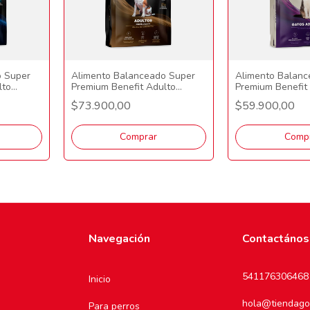
o Super
Alimento Balanceado Super
Alimento Balanc
lto
Premium Benefit Adulto
Premium Benefit
ande 15
Mordida Pequeña 15 Kg
7.5kg
$73.900,00
$59.900,00
Comprar
Comp
Navegación
Contactános
541176306468
Inicio
hola@tiendago
Para perros