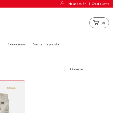
Iniciar sesión
|
Crear cuenta
(
0
)
s
Conocenos
Venta mayorista
Ordenar