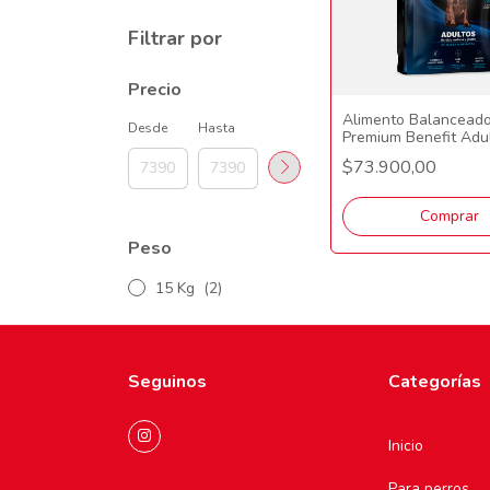
Filtrar por
Precio
Alimento Balancead
Desde
Hasta
Premium Benefit Adu
Mordida Mediana/Gr
$73.900,00
kG
Comprar
Peso
15 Kg
(2)
Seguinos
Categorías
Inicio
Para perros