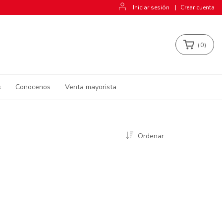
Iniciar sesión
|
Crear cuenta
(
0
)
s
Conocenos
Venta mayorista
Ordenar