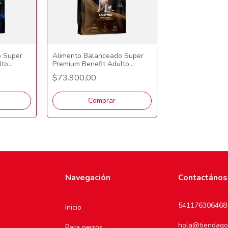
o Super
Alimento Balanceado Super
lto
Premium Benefit Adulto
ande 15
Mordida Pequeña 15 Kg
$73.900,00
Comprar
Navegación
Contactános
541176306468
Inicio
hola@tiendago
Para perros