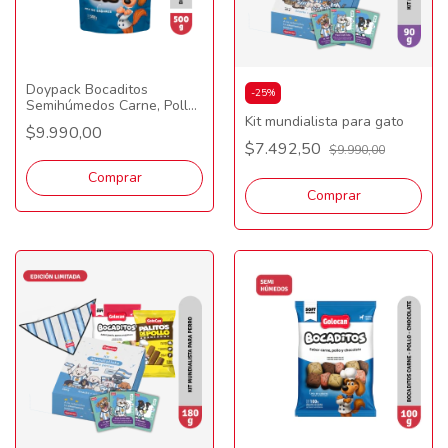
Doypack Bocaditos
-
25
%
Semihúmedos Carne, Pollo
y Chocolate 500gr
Kit mundialista para gato
$9.990,00
$7.492,50
$9.990,00
Comprar